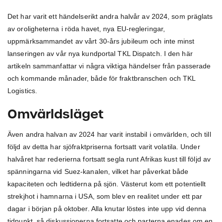
Det har varit ett händelserikt andra halvår av 2024, som präglats
av oroligheterna i röda havet, nya EU-regleringar,
uppmärksammandet av vårt 30-års jubileum och inte minst
lanseringen av vår nya kundportal TKL Dispatch. I den här
artikeln sammanfattar vi några viktiga händelser från passerade
och kommande månader, både för fraktbranschen och TKL
Logistics.
Omvärldsläget
Även andra halvan av 2024 har varit instabil i omvärlden, och till
följd av detta har sjöfraktpriserna fortsatt varit volatila. Under
halvåret har rederierna fortsatt segla runt Afrikas kust till följd av
spänningarna vid Suez-kanalen, vilket har påverkat både
kapaciteten och ledtiderna på sjön. Västerut kom ett potentiellt
strekjhot i hamnarna i USA, som blev en realitet under ett par
dagar i början på oktober. Alla knutar löstes inte upp vid denna
tidpunkt, så diskussionerna fortsatte och parterna enades om en