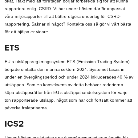
ökat, i takt med att företagen börjar förbereda sig för att kunna
rapportera enligt CSRD. Vi har under hösten därför anpassat
våra miljörapporter till att bättre utgöra underlag för CSRD-
rapportering. Saknar ni något? Kontakta oss så gör vi vårt bästa
för att hjälpa er vidare.
ETS
EU:s utsläppsregleringssystem ETS (Emission Trading System)
började omfatta den marina sektorn 2024. Systemet fasas in
under en övergångsperiod och under 2024 inkluderades 40 % av
utsläppen. Som en konsekvens av detta behöver rederierna
köpa utsläppsrätter från EU:s utsläppshandelssystem för varje
ton rapporterade utsläpp, något som har och fortsatt kommer att
påverka fraktpriserna.
ICS2
Under hösten avslutades den övergångsperiod som funnits för