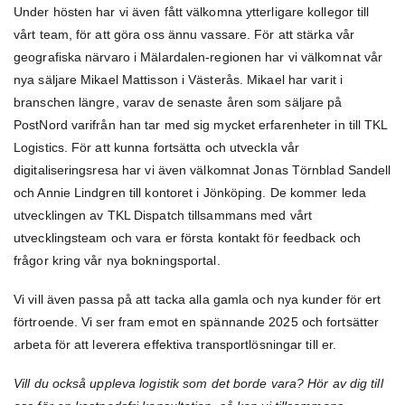
Under hösten har vi även fått välkomna ytterligare kollegor till
vårt team, för att göra oss ännu vassare. För att stärka vår
geografiska närvaro i Mälardalen-regionen har vi välkomnat vår
nya säljare Mikael Mattisson i Västerås. Mikael har varit i
branschen längre, varav de senaste åren som säljare på
PostNord varifrån han tar med sig mycket erfarenheter in till TKL
Logistics. För att kunna fortsätta och utveckla vår
digitaliseringsresa har vi även välkomnat Jonas Törnblad Sandell
och Annie Lindgren till kontoret i Jönköping. De kommer leda
utvecklingen av TKL Dispatch tillsammans med vårt
utvecklingsteam och vara er första kontakt för feedback och
frågor kring vår nya bokningsportal.
Vi vill även passa på att tacka alla gamla och nya kunder för ert
förtroende. Vi ser fram emot en spännande 2025 och fortsätter
arbeta för att leverera effektiva transportlösningar till er.
Vill du också uppleva logistik som det borde vara? Hör av dig till