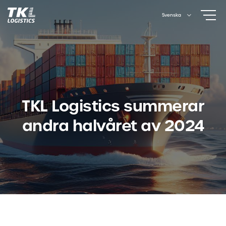
Skip
Svenska
to
content
TKL Logistics summerar
andra halvåret av 2024