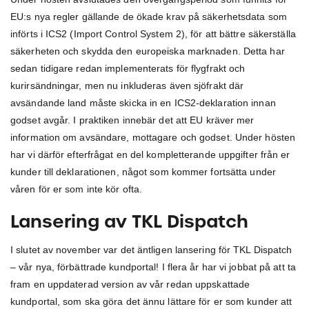
EU:s nya regler gällande de ökade krav på säkerhetsdata som
införts i ICS2 (Import Control System 2), för att bättre säkerställa
säkerheten och skydda den europeiska marknaden. Detta har
sedan tidigare redan implementerats för flygfrakt och
kurirsändningar, men nu inkluderas även sjöfrakt där
avsändande land måste skicka in en ICS2-deklaration innan
godset avgår. I praktiken innebär det att EU kräver mer
information om avsändare, mottagare och godset. Under hösten
har vi därför efterfrågat en del kompletterande uppgifter från er
kunder till deklarationen, något som kommer fortsätta under
våren för er som inte kör ofta.
Lansering av TKL Dispatch
I slutet av november var det äntligen lansering för TKL Dispatch
– vår nya, förbättrade kundportal! I flera år har vi jobbat på att ta
fram en uppdaterad version av vår redan uppskattade
kundportal, som ska göra det ännu lättare för er som kunder att