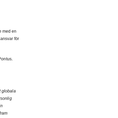
de med en
 ansvar för
Pontus.
t globala
rsonlig
in
 fram