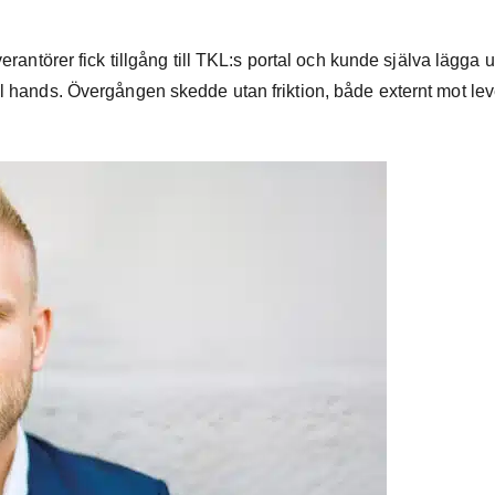
erantörer fick tillgång till TKL:s portal och kunde själva lägga 
ll hands. Övergången skedde utan friktion, både externt mot lev