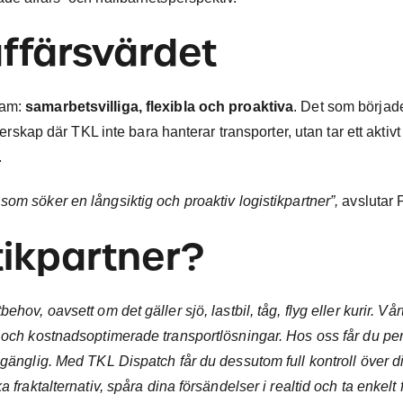
affärsvärdet
ram:
samarbetsvilliga, flexibla och proaktiva
. Det som börja
nerskap där TKL inte bara hanterar transporter, utan tar ett aktivt
.
om söker en långsiktig och proaktiv logistikpartner”,
avslutar 
tikpartner?
hov, oavsett om det gäller sjö, lastbil, tåg, flyg eller kurir. Vår
a och kostnadsoptimerade transportlösningar. Hos oss får du pe
lgänglig. Med TKL Dispatch får du dessutom full kontroll över d
 fraktalternativ, spåra dina försändelser i realtid och ta enkelt