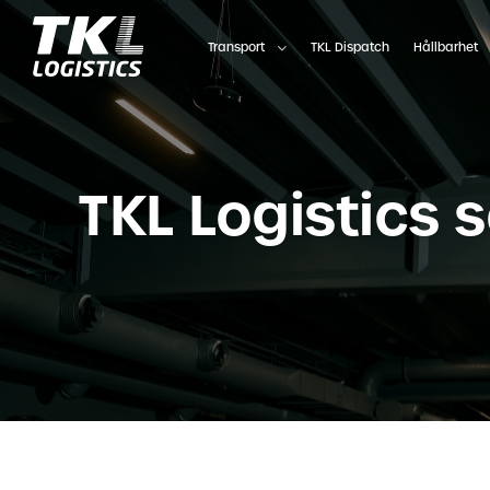
Skip
to
Transport
TKL Dispatch
Hållbarhet
content
TKL Logistics s