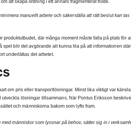
m att skapa ordning i ett annars fragmenterat flöde.
minimera manuellt arbete och säkerställa att rätt beslut kan tas i 
ör produktutbudet, där många moment måste falla på plats för at
 spel blir det avgörande att kunna lita på att informationen s
rt underlättas det arbetet.
cs
t om pris eller transportlösningar. Minst lika viktigt var känsla
 utveckla lösningar tillsammans. När Pontus Eriksson beskrive
etssättet och människorna bakom som lyfts fram.
ag med människor som lyssnar på behov, sätter sig in i verksam