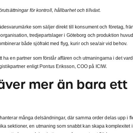
utsättningar för kontroll, hållbarhet och tillväxt.
desvarumärke som säljer direkt till konsument och företag, frä
ganisation, tredjepartslager i Göteborg och produktion huvud
mbinerar både sjöfrakt med flyg, kurir och sea/air vid behov.
tt ha en partner som förstår affären och utmaningarna i det var
logistikpartner enligt Pontus Eriksson, COO på ICIW.
äver mer än bara ett
h hanterar många delsändningar, där samma order delas upp i fl
ika sektioner, en utmaning som snabbt kan skapa komplexitet i