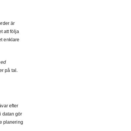
order är
att följa
et enklare
med
 på tal.
ävar efter
i datan gör
re planering