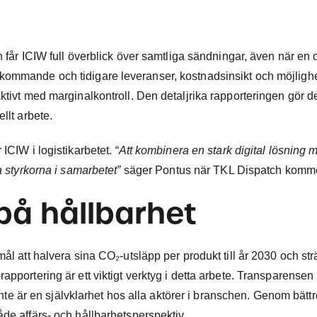
h får ICIW full överblick över samtliga sändningar, även när en 
kommande och tidigare leveranser, kostnadsinsikt och möjlighet 
ktivt med marginalkontroll. Den detaljrika rapporteringen gör d
llt arbete.
 ICIW i logistikarbetet.
“Att kombinera en stark digital lösning 
a styrkorna i samarbetet”
säger Pontus när TKL Dispatch kommer
på hållbarhet
ål att halvera sina CO₂-utsläpp per produkt till år 2030 och str
apportering är ett viktigt verktyg i detta arbete. Transparensen 
 inte är en självklarhet hos alla aktörer i branschen. Genom bätt
åde affärs- och hållbarhetsperspektiv.