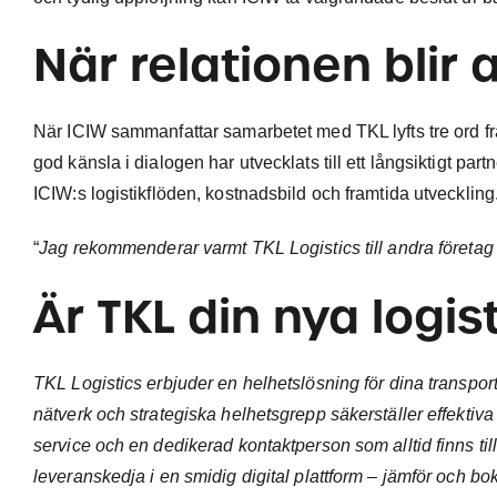
När relationen blir 
När ICIW sammanfattar samarbetet med TKL lyfts tre ord f
god känsla i dialogen har utvecklats till ett långsiktigt part
ICIW:s logistikflöden, kostnadsbild och framtida utveckling
“
Jag rekommenderar varmt TKL Logistics till andra företag s
Är TKL din nya logis
TKL Logistics erbjuder en helhetslösning för dina transportbe
nätverk och strategiska helhetsgrepp säkerställer effektiv
service och en dedikerad kontaktperson som alltid finns til
leveranskedja i en smidig digital plattform – jämför och boka