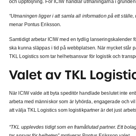
och uppföljning. För ICIW handlar utmaningarna i grunden o
“Utmaningen ligger i att samla all information på ett ställe, 
menar Pontus Eriksson.
Samtidigt arbetar ICIW med en tydlig lanseringskalender f
ska kunna släppas i tid på webbplatsen. När mycket står på
TKL Logistics som tar helhetsansvar för logistik och transpo
Valet av TKL
Logisti
När ICIW valde att byta speditör handlade beslutet inte enbar
arbeta med människor som är lyhörda, engagerade och vill
att välja TKL Logistics som logistikpartner är det just arb
“TKL upplevdes tidigt som en framåtlutad partner. Ett bol
tar ansvar för helheten”
motiverar Pontus Eriksson valet.