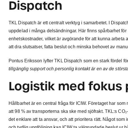
Dispatch
TKL Dispatch är ett centralt verktyg i samarbetet. I Dispatc
uppdelad i många delsändningar. Här finns spårbarhet för 
enhetskostnader, vilket är avgörande för att kunna arbeta a
att dra slutsatser, fatta beslut och minska behovet av manue
Pontus Eriksson lyfter TKL Dispatch som en stark fördel för
tillgänglig support och personlig kontakt är en av de störst
Logistik med fokus 
Hållbarhet är en central fråga för ICIW. Företaget har som m
att 98 % av transporterna ska ske med sjöfrakt. TKL:s CO₂-r
det enklare att ta ansvar, och att prioritera rätt. Något som
och tydlig uppföljning kan ICIW ta välgrundade beslut ur b