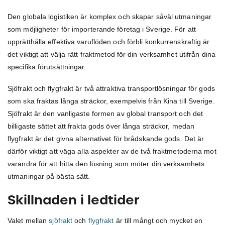
Den globala logistiken är komplex och skapar såväl utmaningar
som möjligheter för importerande företag i Sverige. För att
upprätthålla effektiva varuflöden och förbli konkurrenskraftig är
det viktigt att välja rätt fraktmetod för din verksamhet utifrån dina
specifika förutsättningar.
Sjöfrakt och flygfrakt är två attraktiva transportlösningar för gods
som ska fraktas långa sträckor, exempelvis från Kina till Sverige.
Sjöfrakt är den vanligaste formen av global transport och det
billigaste sättet att frakta gods över långa sträckor, medan
flygfrakt är det givna alternativet för brådskande gods. Det är
därför viktigt att väga alla aspekter av de två fraktmetoderna mot
varandra för att hitta den lösning som möter din verksamhets
utmaningar på bästa sätt.
Skillnaden i ledtider
Valet mellan
sjöfrakt
och
flygfrakt
är till mångt och mycket en