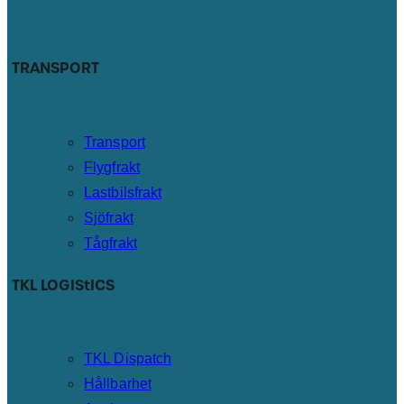
TRANSPORT
Transport
Flygfrakt
Lastbilsfrakt
Sjöfrakt
Tågfrakt
TKL LOGIStICS
TKL Dispatch
Hållbarhet