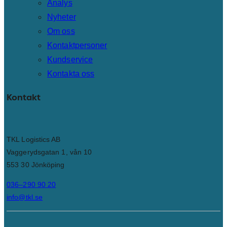
Analys
Nyheter
Om oss
Kontaktpersoner
Kundservice
Kontakta oss
Kontakt
TKL Logistics AB
Vaggerydsgatan 1, vån 10
553 30 Jönköping
036–290 90 20
info@tkl.se