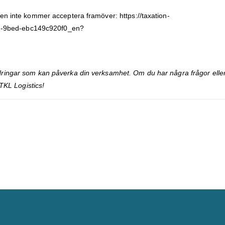
onen inte kommer acceptera framöver:
https://taxation-
1-9bed-ebc149c920f0_en?
dringar som kan påverka din verksamhet. Om du har några frågor elle
 TKL Logistics!