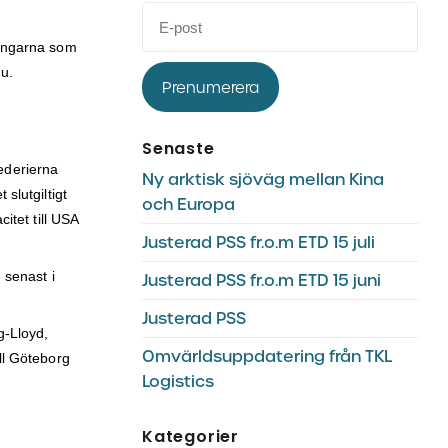
ringarna som
nu.
Prenumerera
Senaste
rederierna
Ny arktisk sjöväg mellan Kina
slutgiltigt
och Europa
itet till USA
Justerad PSS fr.o.m ETD 15 juli
 senast i
Justerad PSS fr.o.m ETD 15 juni
Justerad PSS
g-Lloyd,
Omvärldsuppdatering från TKL
ill Göteborg
Logistics
Kategorier