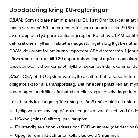
Uppdatering kring EU-regleringar
CBAM
:
Som tidigare nämnt planerar EU i sitt Omnibus-paket att 
minimisgräns på 50 ton per importör som undantar cirka 90 % av f
av utsläpp och tydligare verifieringsregler. Köpet av CBAM-certifi
deklarationen flyttas till slutet av augusti. Inget slutgiltigt beslu
CBAM-deklarant för att kunna importera CBAM-varor från 1 januari 2
närvarande har upp till 120 dagar behandlingstid på din ansök
ansökan ökar vid en komplett ifylld ansökan och du rekommende
ICS2
:
ICS2
,
ett EU-system vars syfte är att förbättra säkerheten 
obligatoriskt för alla transportslag. Det innebär i praktiken att 
sändningen innehåller ofullständiga eller vaga beskrivningar kan d
För att undvika flaggning/förseningar, försök säkerställ att doku
Tydlig varubeskrivning på enkel engelska: vad är det, vad är det 
HS-kod (minst 6 siffror): per varupost.
Fullständig avs./mott.-adress och EORI-nummer (där det finns)
Uppgifter om vikt och antal kolli, plus ev. UN-nummer.