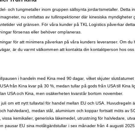
del- och tungmetaller inom gruppen sällsynta jordartsmetaller. Detta i
agneter, nu omfattas av tullinspektioner där kinesiska myndigheter
väntetider vid gränsen. För våra kunder på TKL Logistics påverkar dett
ningar försenas eller behöver omplaneras.
lösningar för att minimera påverkan på våra kunders leveranser. Om du 
portvägar, är du varmt välkommen att kontakta din kontaktperson hos oss
llpausen i handeln med Kina med 90 dagar, vilket skjuter slutdatumet t
USA från Kina kvar på 30 %, medan tullar på gods från USA till Kina l
mellan USA och Kina, men osäkerheten kvarstår bortom november.
li om ett nytt tullavtal för handel mellan EU och USA. Huvudregeln är
l och halvledare), medan stål, aluminium och koppar fortsatt möts av 50
r, vissa kemikalier, generiska läkemedel, utrustning för halvledare, utv
n pausar EU sina motåtgärdstullar i sex månader från 4 augusti 2025