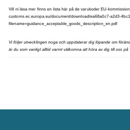
Vill ni läsa mer finns en lista här på de varukoder EU-kommissi
customs.ec.europa.eu/document/download/ea68a0c7-a2d3-4bc
filename=guidance_acceptable_goods_description_en.pdf
Vi följer utvecklingen noga och uppdaterar dig löpande om förän
är du som vanligt alltid varmt välkomna att höra av dig till oss på