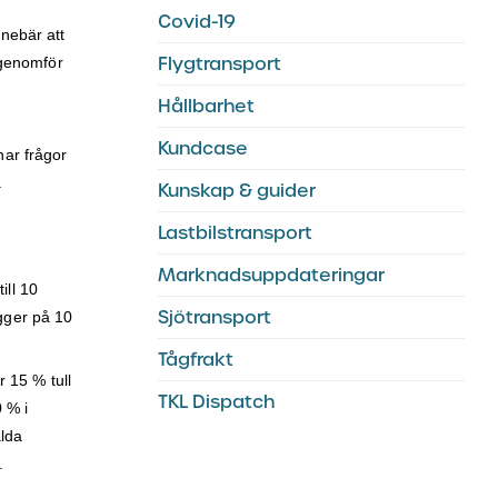
Covid-19
nnebär att
Flygtransport
 genomför
a
Hållbarhet
Kundcase
har frågor
.
Kunskap & guider
Lastbilstransport
Marknadsuppdateringar
ill 10
Sjötransport
igger på 10
Tågfrakt
 15 % tull
TKL Dispatch
 % i
alda
.