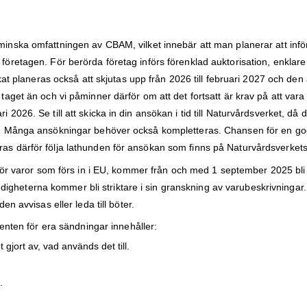
minska omfattningen av CBAM, vilket innebär att man planerar att infö
öretagen. För berörda företag införs förenklad auktorisation, enklar
kat planeras också att skjutas upp från 2026 till februari 2027 och den 
t är taget än och vi påminner därför om att det fortsatt är krav på att va
026. Se till att skicka in din ansökan i tid till Naturvårdsverket, då d
an. Många ansökningar behöver också kompletteras. Chansen för en g
ras därför följa lathunden för ansökan som finns på Naturvårdsverke
för varor som förs in i EU, kommer från och med 1 september 2025 bli f
myndigheterna kommer bli striktare i sin granskning av varubeskrivninga
en avvisas eller leda till böter.
menten för era sändningar innehåller:
gjort av, vad används det till.
.