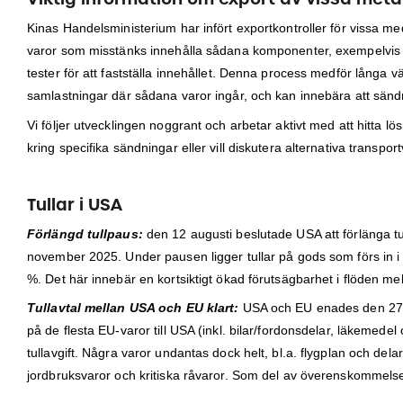
Kinas Handelsministerium har infört exportkontroller för vissa me
varor som misstänks innehålla sådana komponenter, exempelvis m
tester för att fastställa innehållet. Denna process medför långa 
samlastningar där sådana varor ingår, och kan innebära att sänd
Vi följer utvecklingen noggrant och arbetar aktivt med att hitta 
kring specifika sändningar eller vill diskutera alternativa trans
Tullar i USA
Förlängd tullpaus:
den 12 augusti beslutade USA att förlänga tu
november 2025. Under pausen ligger tullar på gods som förs in i 
%. Det här innebär en kortsiktigt ökad förutsägbarhet i flöden 
Tullavtal mellan USA och EU klart:
USA och EU enades den 27 ju
på de flesta EU-varor till USA (inkl. bilar/fordonsdelar, läkemede
tullavgift. Några varor undantas dock helt, bl.a. flygplan och dela
jordbruksvaror och kritiska råvaror. Som del av överenskommelse