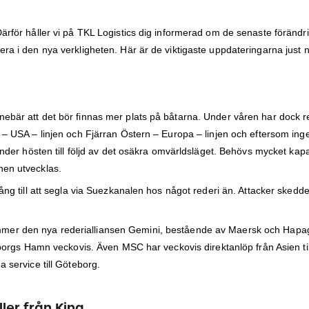
 Därför håller vi på TKL Logistics dig informerad om de senaste föränd
era i den nya verkligheten. Här är de viktigaste uppdateringarna just 
nnebär att det bör finnas mer plats på båtarna. Under våren har dock 
 – USA – linjen och Fjärran Östern – Europa – linjen och eftersom inget 
 under hösten till följd av det osäkra omvärldsläget. Behövs mycket kapac
nen utvecklas.
gång till att segla via Suezkanalen hos något rederi än. Attacker skedde
mer den nya rederialliansen Gemini, bestående av Maersk och Hapa
öteborgs Hamn veckovis. Även MSC har veckovis direktanlöp från Asien t
a service till Göteborg.
ler från Kina