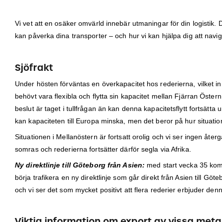
Vi vet att en osäker omvärld innebär utmaningar för din logistik.
kan påverka dina transporter – och hur vi kan hjälpa dig att navig
Sjöfrakt
Under hösten förväntas en överkapacitet hos rederierna, vilket i
behövt vara flexibla och flytta sin kapacitet mellan Fjärran Östern
beslut är taget i tullfrågan än kan denna kapacitetsflytt fortsätta
kan kapaciteten till Europa minska, men det beror på hur situatio
Situationen i Mellanöstern är fortsatt orolig och vi ser ingen åter
somras och rederierna fortsätter därför segla via Afrika.
Ny direktlinje till Göteborg från Asien:
med start vecka 35 kom
börja trafikera en ny direktlinje som går direkt från Asien till G
och vi ser det som mycket positivt att flera rederier erbjuder denn
Viktig information om export av vissa metal