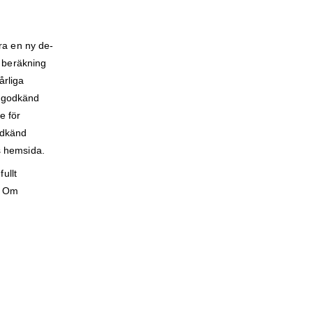
ra en ny de-
e beräkning
årliga
ra godkänd
e för
odkänd
ts hemsida.
ullt
r. Om