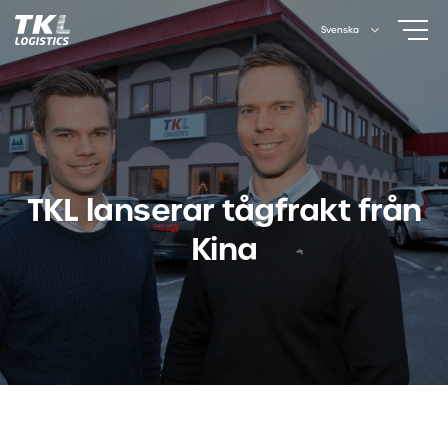
Skip
Svenska
to
content
TKL lanserar tågfrakt från
Kina