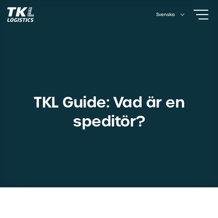
Skip
Svenska
to
content
TKL Guide: Vad är en
speditör?