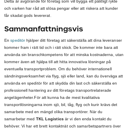
Detta är avgörande för företag som vill bygga ett pålitligt rykte
och varken har råd att slösa pengar eller att riskera att kunder
får skadat gods levererat.
Sammanfattningsvis
En
speditör
hjälper ditt företag att säkerställa att dina leveranser
kommer fram i rätt tid och i rätt skick. De kommer inte bara att
använda sin branschkompetens för att minska kostnaderna, utan
kommer även att hjälpa till att hitta innovativa lösningar på
eventuella transportproblem. Om du behöver internationell
sändningsverksamhet via flyg, sjö eller land, kan du överväga att
använda en speditör för att skydda din last och säkerställa en
professionell hantering av ditt företags transportrelaterade
angelägenheter.För att kunna ha de mest kvalitativa
transportlösningarna inom sjö, bil, tåg, flyg och kurir krävs det
samarbete med en mängd olika transportörer. När du
samarbetar med
TKL Logistics
är vi den enda kontakt du
behöver. Vi har ett brett kontaktnät och samarbetspartners över