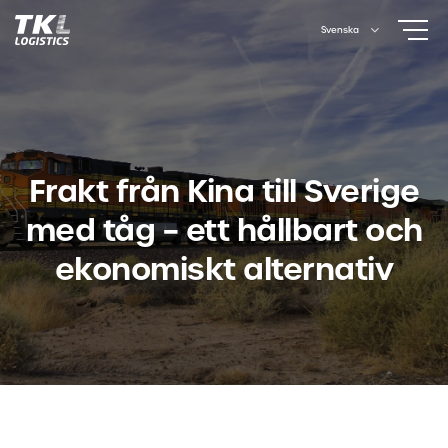
Skip
Svenska
to
content
Frakt från Kina till Sverige
med tåg – ett hållbart och
ekonomiskt alternativ