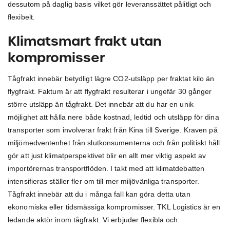
dessutom på daglig basis vilket gör leveranssättet pålitligt och
flexibelt.
Klimatsmart frakt utan
kompromisser
Tågfrakt innebär betydligt lägre CO2-utsläpp per fraktat kilo än
flygfrakt. Faktum är att flygfrakt resulterar i ungefär 30 gånger
större utsläpp än tågfrakt. Det innebär att du har en unik
möjlighet att hålla nere både kostnad, ledtid och utsläpp för dina
transporter som involverar frakt från Kina till Sverige. Kraven på
miljömedventenhet från slutkonsumenterna och från politiskt håll
gör att just klimatperspektivet blir en allt mer viktig aspekt av
importörernas transportflöden. I takt med att klimatdebatten
intensifieras ställer fler om till mer miljövänliga transporter.
Tågfrakt innebär att du i många fall kan göra detta utan
ekonomiska eller tidsmässiga kompromisser. TKL Logistics är en
ledande aktör inom tågfrakt. Vi erbjuder flexibla och