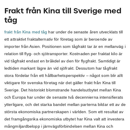
F
rakt från Kina till Sverige med
tåg
frakt från Kina med tåg
har under de senaste åren utvecklats till
ett attraktivt fraktalternativ för företag som är beroende av
importer från Asien. Positionen som tågfrakt tar är en mellanväg i
relation till flyg- och sjötransporter. Kostnaden per fraktat kilo är
vid tågfrakt endast en bråkdel av den för flygfrakt. Samtidigt är
ledtiden markant lägre än vid sjöfrakt. Dessutom har tågfrakt
stora fördelar från ett hållbarhetsperspektiv – något som blir allt
viktigare för svenska företag när det gäller frakt från Kina till
Sverige. Det historiskt blomstrande handelsutbytet mellan Kina
och Europa har under de senaste två decennierna intensifierats
ytterligare, och det starka bandet mellan parterna bildar ett av de
största ekonomiska partnerskapen i världen. Som ett resultat av
det framgångsrika ekonomiska utbytet har Kina valt att investera
mångmiljardbelopp i järnvägsförbindelsen mellan Kina och