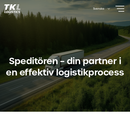
Skip
Svenska
to
content
Speditören – din partner i
en effektiv logistikprocess