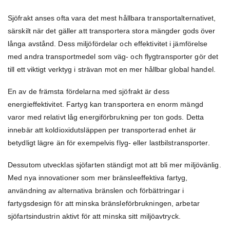
Sjöfrakt anses ofta vara det mest hållbara transportalternativet,
särskilt när det gäller att transportera stora mängder gods över
långa avstånd. Dess miljöfördelar och effektivitet i jämförelse
med andra transportmedel som väg- och flygtransporter gör det
till ett viktigt verktyg i strävan mot en mer hållbar global handel.
En av de främsta fördelarna med sjöfrakt är dess
energieffektivitet. Fartyg kan transportera en enorm mängd
varor med relativt låg energiförbrukning per ton gods. Detta
innebär att koldioxidutsläppen per transporterad enhet är
betydligt lägre än för exempelvis flyg- eller lastbilstransporter.
Dessutom utvecklas sjöfarten ständigt mot att bli mer miljövänlig.
Med nya innovationer som mer bränsleeffektiva fartyg,
användning av alternativa bränslen och förbättringar i
fartygsdesign för att minska bränsleförbrukningen, arbetar
sjöfartsindustrin aktivt för att minska sitt miljöavtryck.