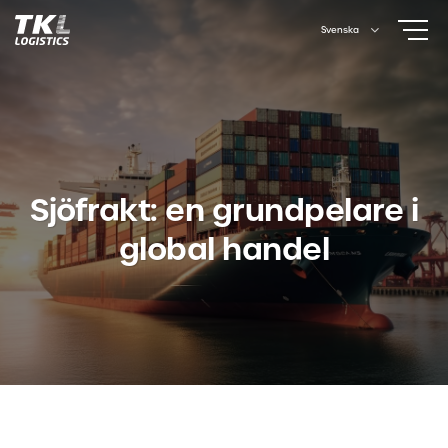
Skip
Svenska
to
content
Sjöfrakt: en grundpelare i
global handel