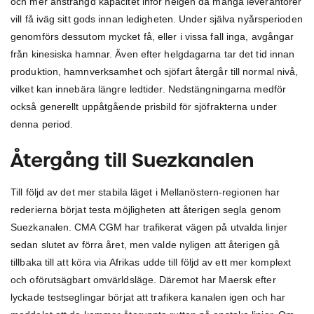
och mer ansträngd kapacitet inför helgen då många leverantörer
vill få iväg sitt gods innan ledigheten. Under själva nyårsperioden
genomförs dessutom mycket få, eller i vissa fall inga, avgångar
från kinesiska hamnar. Även efter helgdagarna tar det tid innan
produktion, hamnverksamhet och sjöfart återgår till normal nivå,
vilket kan innebära längre ledtider. Nedstängningarna medför
också generellt uppåtgående prisbild för sjöfrakterna under
denna period.
Återgång till Suezkanalen
Till följd av det mer stabila läget i Mellanöstern-regionen har
rederierna börjat testa möjligheten att återigen segla genom
Suezkanalen. CMA CGM har trafikerat vägen på utvalda linjer
sedan slutet av förra året, men valde nyligen att återigen gå
tillbaka till att köra via Afrikas udde till följd av ett mer komplext
och oförutsägbart omvärldsläge. Däremot har Maersk efter
lyckade testseglingar börjat att trafikera kanalen igen och har