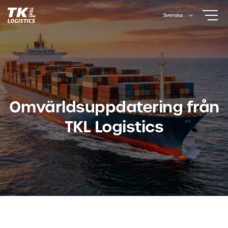
Skip
Svenska
to
content
Omvärldsuppdatering från
TKL Logistics