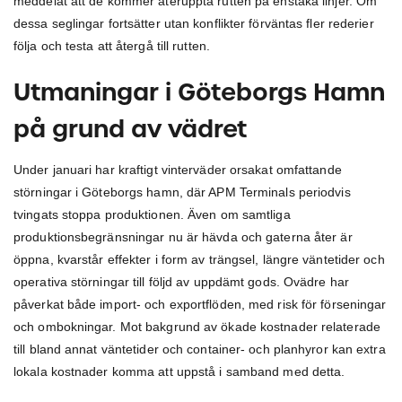
meddelat att de kommer återuppta rutten på enstaka linjer. Om
dessa seglingar fortsätter utan konflikter förväntas fler rederier
följa och testa att återgå till rutten.
Utmaningar i Göteborgs Hamn
på grund av vädret
Under januari har kraftigt vinterväder orsakat omfattande
störningar i Göteborgs hamn, där APM Terminals periodvis
tvingats stoppa produktionen. Även om samtliga
produktionsbegränsningar nu är hävda och gaterna åter är
öppna, kvarstår effekter i form av trängsel, längre väntetider och
operativa störningar till följd av uppdämt gods. Ovädre har
påverkat både import- och exportflöden, med risk för förseningar
och ombokningar. Mot bakgrund av ökade kostnader relaterade
till bland annat väntetider och container- och planhyror kan extra
lokala kostnader komma att uppstå i samband med detta.