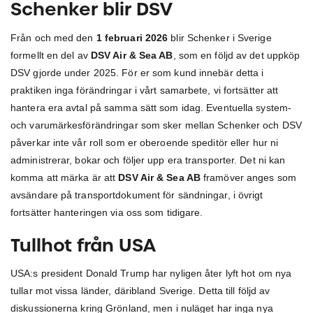
Schenker blir DSV
Från och med den
1 februari 2026
blir Schenker i Sverige
formellt en del av
DSV Air & Sea AB
, som en följd av det uppköp
DSV gjorde under 2025. För er som kund innebär detta i
praktiken inga förändringar i vårt samarbete, vi fortsätter att
hantera era avtal på samma sätt som idag. Eventuella system-
och varumärkesförändringar som sker mellan Schenker och DSV
påverkar inte vår roll som er oberoende speditör eller hur ni
administrerar, bokar och följer upp era transporter. Det ni kan
komma att märka är att
DSV Air & Sea AB
framöver anges som
avsändare på transportdokument för sändningar, i övrigt
fortsätter hanteringen via oss som tidigare.
Tullhot från USA
USA:s president Donald Trump har nyligen åter lyft hot om nya
tullar mot vissa länder, däribland Sverige. Detta till följd av
diskussionerna kring Grönland, men i nuläget har inga nya