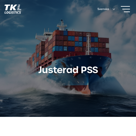
Skip
Svenska
to
content
Justerad PSS