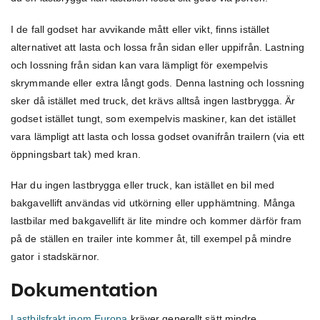
I de fall godset har avvikande mått eller vikt, finns istället
alternativet att lasta och lossa från sidan eller uppifrån. Lastning
och lossning från sidan kan vara lämpligt för exempelvis
skrymmande eller extra långt gods. Denna lastning och lossning
sker då istället med truck, det krävs alltså ingen lastbrygga. Är
godset istället tungt, som exempelvis maskiner, kan det istället
vara lämpligt att lasta och lossa godset ovanifrån trailern (via ett
öppningsbart tak) med kran.
Har du ingen lastbrygga eller truck, kan istället en bil med
bakgavellift användas vid utkörning eller upphämtning. Många
lastbilar med bakgavellift är lite mindre och kommer därför fram
på de ställen en trailer inte kommer åt, till exempel på mindre
gator i stadskärnor.
Dokumentation
Lastbilsfrakt inom Europa
kräver generellt sätt mindre