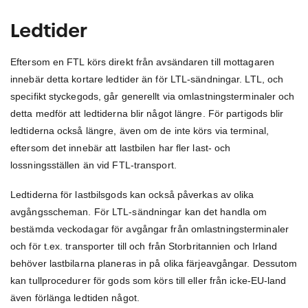
Ledtider
Eftersom en FTL körs direkt från avsändaren till mottagaren
innebär detta kortare ledtider än för LTL-sändningar. LTL, och
specifikt styckegods, går generellt via omlastningsterminaler och
detta medför att ledtiderna blir något längre. För partigods blir
ledtiderna också längre, även om de inte körs via terminal,
eftersom det innebär att lastbilen har fler last- och
lossningsställen än vid FTL-transport.
Ledtiderna för lastbilsgods kan också påverkas av olika
avgångsscheman. För LTL-sändningar kan det handla om
bestämda veckodagar för avgångar från omlastningsterminaler
och för t.ex. transporter till och från Storbritannien och Irland
behöver lastbilarna planeras in på olika färjeavgångar. Dessutom
kan tullprocedurer för gods som körs till eller från icke-EU-land
även förlänga ledtiden något.