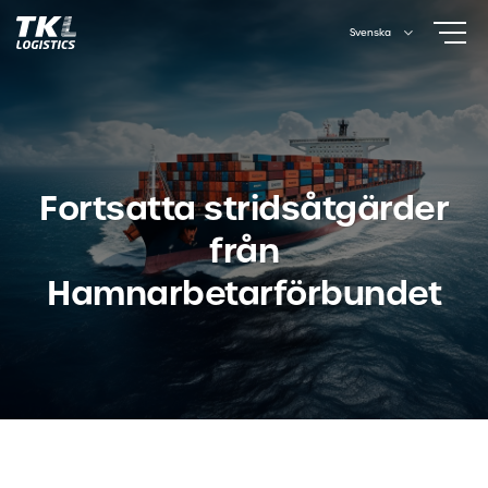
Skip
Svenska
to
content
Fortsatta stridsåtgärder
från
Hamnarbetarförbundet