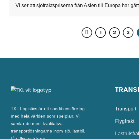
1
2
3
TRANS
Transport
TKL Logistics är ett speditionsföretag
med hela världen som spelplan. Vi
Flygfrakt
samlar de mest kvalitativa
transportlösningarna inom sjö, lastbil,
Lastbilsfra
tåg, flyg och kurir.