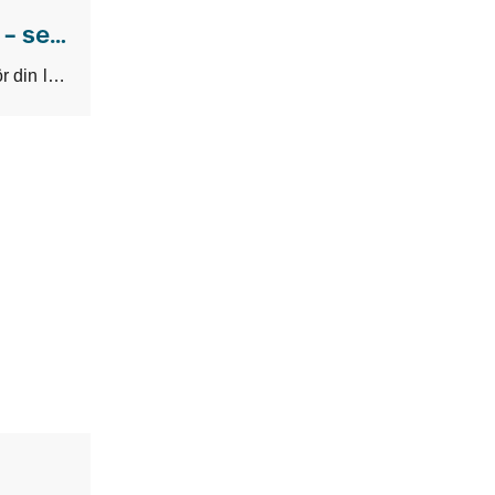
Uppdatering kring omvärldsläget – september 2025
Vi vet att en osäker omvärld innebär utmaningar för din logistik. Därför håller vi på