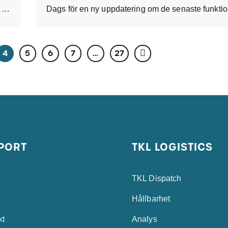
Vi ser att sjöfraktspriserna från Asien till Europa har gått ner ytterligare. Därför justerar vi
4
5
6
7
…
27
PORT
TKL LOGISTICS
TKL Dispatch
Hållbarhet
kt
Analys