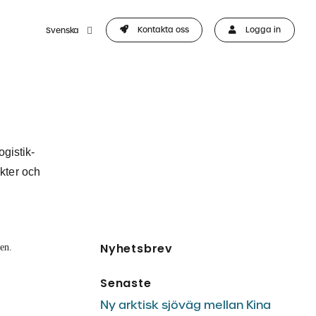
Kontakta oss
Logga in
Svenska
ogistik-
ikter och
Nyhetsbrev
Senaste
Ny arktisk sjöväg mellan Kina