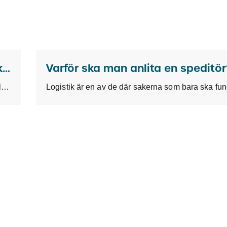
Uppdatering kring omvärldsläget – oktober 2025
Varför ska man anlita en speditö
Vi vet att en osäker omvärld innebär utmaningar för din logistik. Därför håller vi på