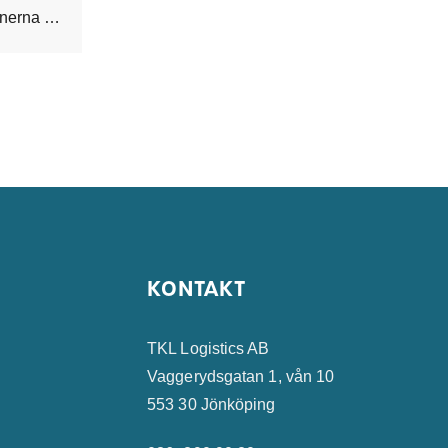
Dags för en ny uppdatering om de senaste funktionerna och förbättringarna av TKL Dispatch.
KONTAKT
TKL Logistics AB
Vaggerydsgatan 1, vån 10
553 30 Jönköping