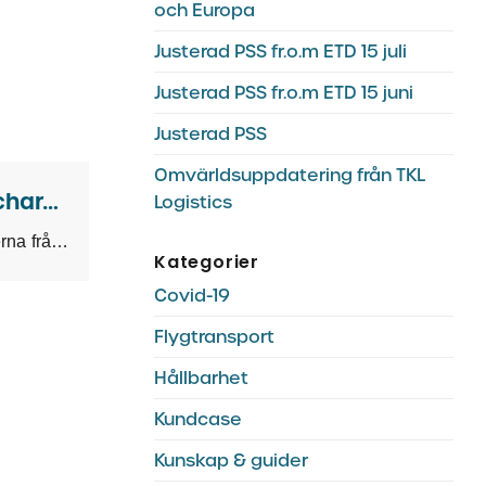
och Europa
Justerad PSS fr.o.m ETD 15 juli
Justerad PSS fr.o.m ETD 15 juni
Justerad PSS
Omvärldsuppdatering från TKL
Uppdatering av Peak Season Surcharge (PSS)
Logistics
Rederierna för fram prishöjningar av sjöfraktspriserna från Asien till Europa i november. Med bakgrund av
Kategorier
Covid-19
Flygtransport
Hållbarhet
Kundcase
Kunskap & guider