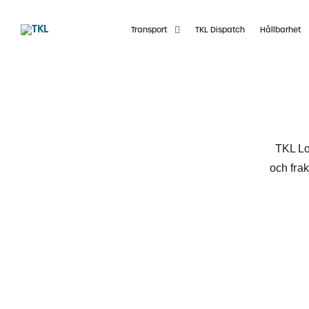
Skip
to
Transport
TKL Dispatch
Hållbarhet
content
TKL Log
och frak