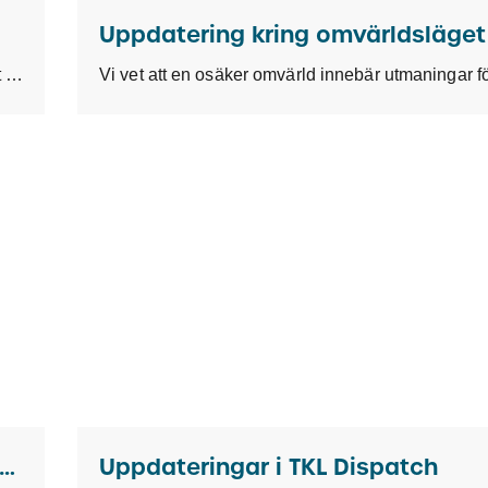
När du vill frakta mycket, långt och smart – då är sjöfrakt ofta svaret. Sjöfrakt
ducering av Peak Season Surcharge (PSS)
Uppdateringar i TKL Dispatch