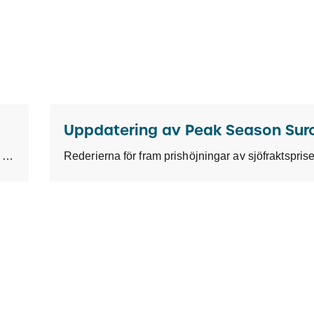
Dags för en ny uppdatering om de senaste funktionerna och förbättringarna av TKL Dispatch.