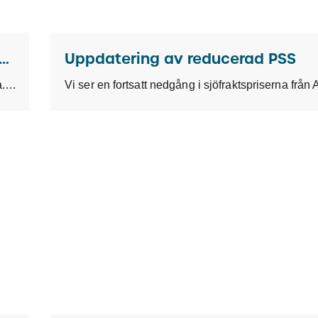
tering av Peak Season Surcharge (PSS)
Uppdatering av reducerad PSS
Vi ser en ökning i sjöfraktspriserna från Asien till Europa. Med anledning av detta behöver