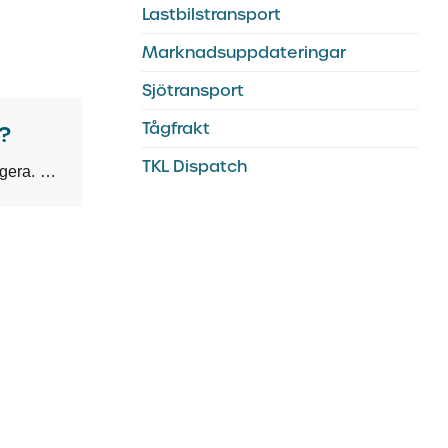
Lastbilstransport
Marknadsuppdateringar
Sjötransport
Tågfrakt
r?
TKL Dispatch
Logistik är en av de där sakerna som bara ska fungera. Det är först när